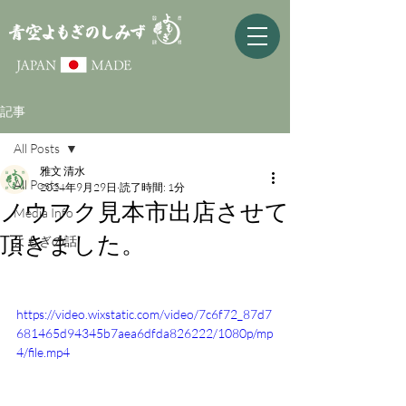
記事
All Posts
雅文 清水
All Posts
2024年9月29日
読了時間: 1分
ノウフク見本市出店させて
Media Info
頂きました。
よもぎの話
https://video.wixstatic.com/video/7c6f72_87d7
681465d94345b7aea6dfda826222/1080p/mp
4/file.mp4