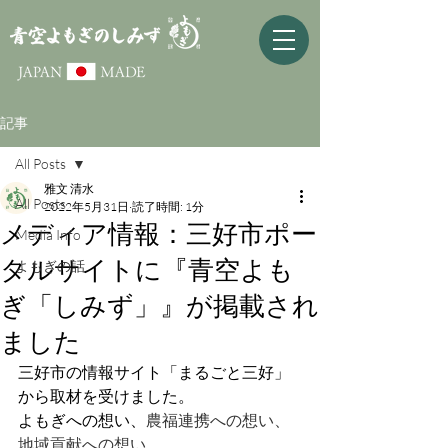
記事
All Posts
雅文 清水
All Posts
2022年5月31日
読了時間: 1分
メディア情報：三好市ポー
Media Info
タルサイトに『青空よも
よもぎの話
ぎ「しみず」』が掲載され
ました
三好市の情報サイト「まるごと三好」
から取材を受けました。
よもぎへの想い、
農福連携への想い、
地域貢献への想い...