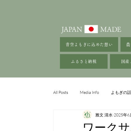
青空よもぎに込めた想い
農
ふるさと納税
国産
All Posts
Media Info
よもぎの
雅文 清水
2025年6
ワークサ