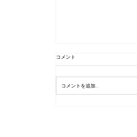
コメント
コメントを追加…
関西テレビ放送 抹茶の次によ
もぎが流行るかも！？