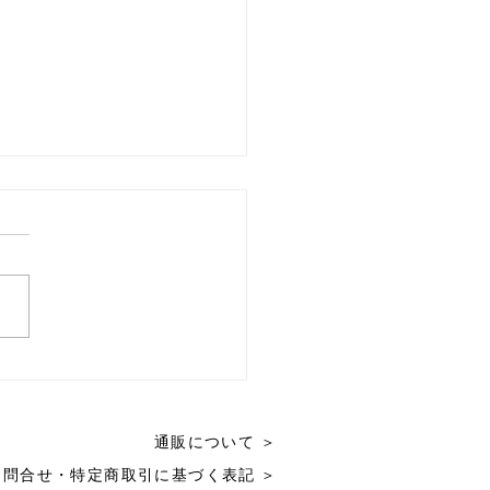
神宮へ「青空よもぎ」を
｜日本の自然と調和する
のかたち 青空よもぎの
通販について ＞
ず、よもぎのお風呂、よ
蒸し、よもぎ風呂、乾燥
お問合せ・特定商取引に基づく表記 ＞