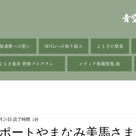
福連携への想い
SDGsへの取り組み
よもぎの効果
よもぎ栽培 研修プログラム
メディア掲載情報,他
話
月26日
読了時間: 1分
ポートやまなみ美馬さま