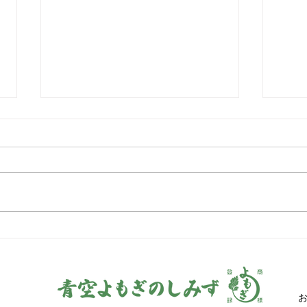
【展示会出展のお知らせ】健
明治
康・自然・ウェルネスの最前
奉献
線が集まる「健康博覧会」に
祈り
Veggyブースにて出展しまし
しみ
た。青空よもぎのしみず、よ
もぎ