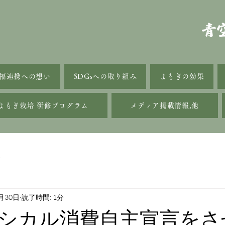
福連携への想い
SDGsへの取り組み
よもぎの効果
よもぎ栽培 研修プログラム
メディア掲載情報,他
話
月30日
読了時間: 1分
シカル消費自主宣言をさ