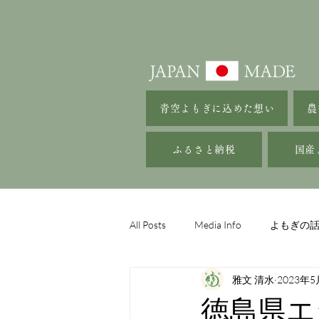
青空よもぎに込めた想い
農
ふるさと納税
国産
All Posts
Media Info
よもぎの
雅文 清水
2023年5
徳島県エ