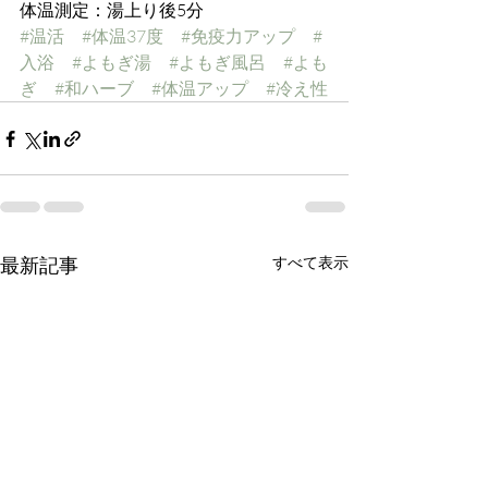
体温測定：湯上り後5分
#温活
#体温37度
#免疫力アップ
#
入浴
#よもぎ湯
#よもぎ風呂
#よも
ぎ
#和ハーブ
#体温アップ
#冷え性
最新記事
すべて表示