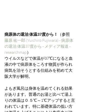
病原体の退治 体温37度から！
（参照　
藤原 祐一郎 (Yuichiro Fujiwara) - 病原体
の退治 体温37度から - メディア報道 - 
researchmap
）
ウイルスなどで体温が37℃になると血
液の中で病原体をころす物質が作られ
病気を治そうとする仕組みを初めて大
阪大学が解明。
よもぎ風呂は身体を温めてくれる効果
があります。普通のお湯と比べて湯上
りの体温は０.５℃～1℃アップすると言
われています。特に基礎体温の低い方