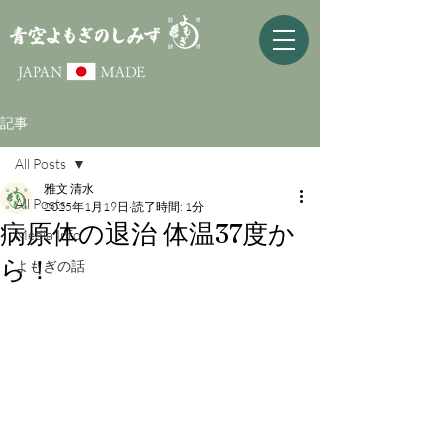
記事
All Posts
雅文 清水
All Posts
2025年1月19日
読了時間: 1分
病原体の退治 体温37度か
Media Info
ら！
よもぎの話