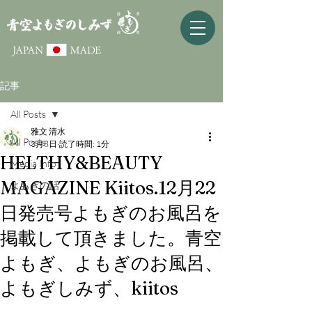
記事
All Posts
雅文 清水
All Posts
3月8日
読了時間: 1分
HELTHY&BEAUTY
Media Info
MAGAZINE Kiitos.12月22
よもぎの話
日発売号よもぎのお風呂を
掲載して頂きました。青空
よもぎ、よもぎのお風呂、
よもぎしみず、kiitos