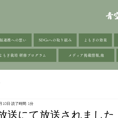
福連携への想い
SDGsへの取り組み
よもぎの効果
よもぎ栽培 研修プログラム
メディア掲載情報,他
話
月10日
読了時間: 1分
国放送にて放送されました