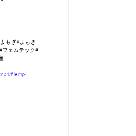
よもぎ#よもぎ
#フェムテック#
産
mp4/file.mp4