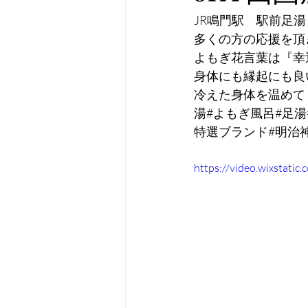
JR鳴門駅　駅前足
多くの方の応援を頂
よもぎ花言葉は『幸
身体にも縁起にも良
冷えた身体を温めて
湯#よもぎ風呂#足湯
特選ブランド#明治
https://video.wixstat