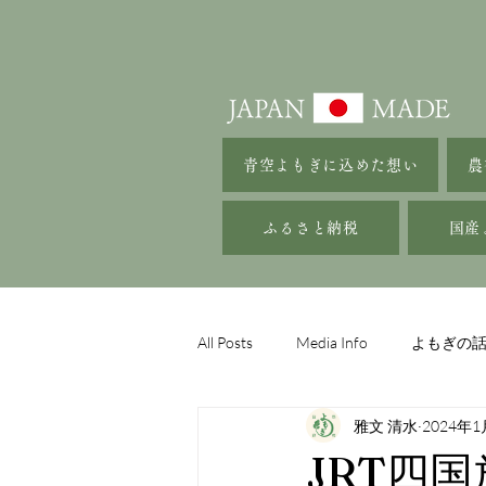
青空よもぎに込めた想い
農
ふるさと納税
国産
All Posts
Media Info
よもぎの
雅文 清水
2024年1
JRT四