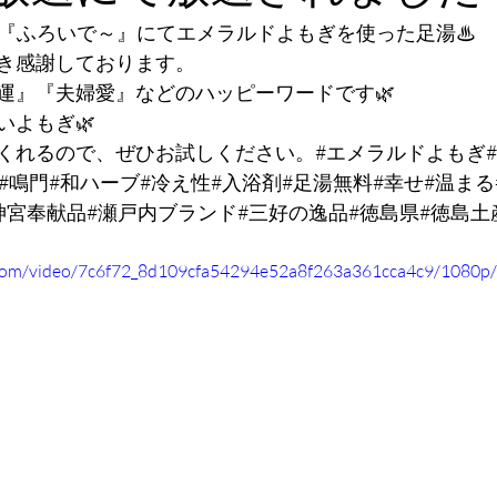
湯『ふろいで～』にてエメラルドよもぎを使った足湯♨
き感謝しております。
運』『夫婦愛』などのハッピーワードです🌿
いよもぎ🌿
くれるので、ぜひお試しください。#エメラルドよもぎ#
#鳴門#和ハーブ#冷え性#入浴剤#足湯無料#幸せ#温まる
神宮奉献品#瀬戸内ブランド#三好の逸品#徳島県#徳島土
ic.com/video/7c6f72_8d109cfa54294e52a8f263a361cca4c9/1080p/